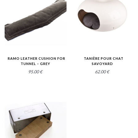
2.58
2.55
RAMO LEATHER CUSHION FOR
TANIÈRE POUR CHAT
TUNNEL – GREY
SAVOYARD
95.00
€
62.00
€
2.58