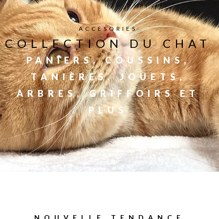
ACCESORIES
COLLECTION DU CHAT
PANIERS, COUSSINS,
TANIÈRES, JOUETS,
ARBRES, GRIFFOIRS ET
PLUS
NOUVELLE TENDANCE