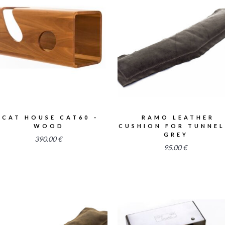
2.52
2.58
CAT HOUSE CAT60 –
RAMO LEATHER
WOOD
CUSHION FOR TUNNEL
GREY
390.00
€
95.00
€