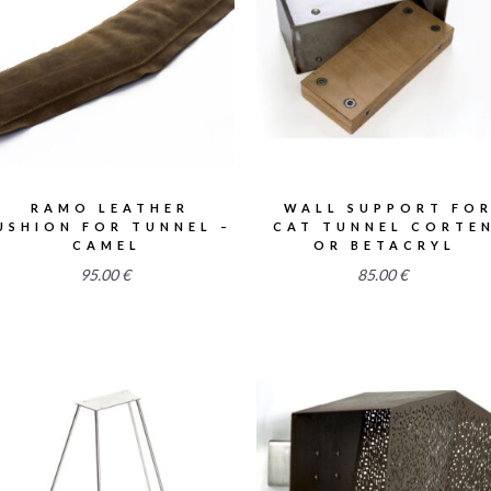
2.50
2.58
RAMO LEATHER
WALL SUPPORT FO
USHION FOR TUNNEL –
CAT TUNNEL CORTE
CAMEL
OR BETACRYL
95.00
€
85.00
€
2.55
2.56