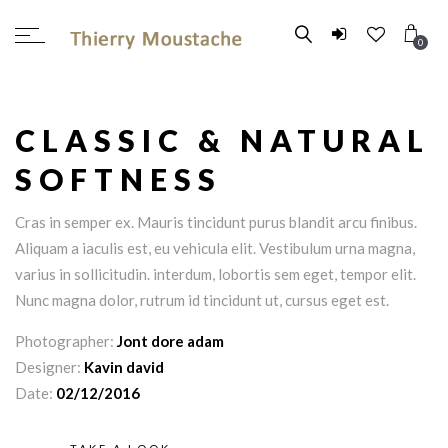
[vc_row][vc_column]
0
CLASSIC & NATURAL
SOFTNESS
Cras in semper ex. Mauris tincidunt purus blandit arcu finibus.
Aliquam a iaculis est, eu vehicula elit. Vestibulum urna magna,
varius in sollicitudin. interdum, lobortis sem eget, tempor elit.
Nunc magna dolor, rutrum id tincidunt ut, cursus eget est.
Photographer:
Jont dore adam
Designer:
Kavin david
Date:
02/12/2016